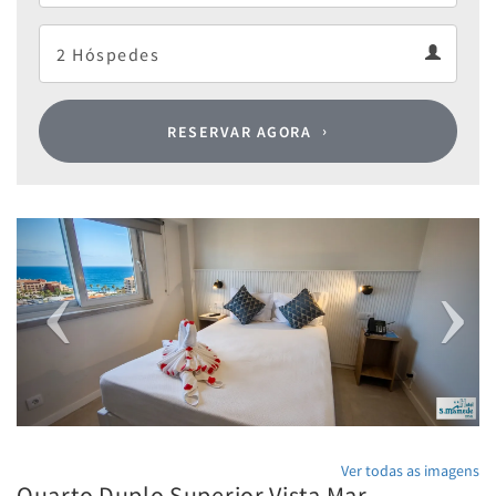
Departure
Guests
calendar
Guests
calendar
RESERVAR AGORA
Previous
Next
Ver todas as imagens
Quarto Duplo Superior Vista Mar