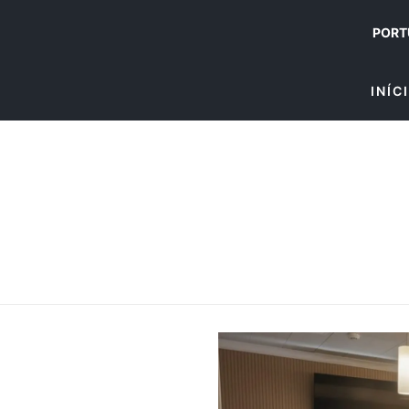
PORT
INÍC