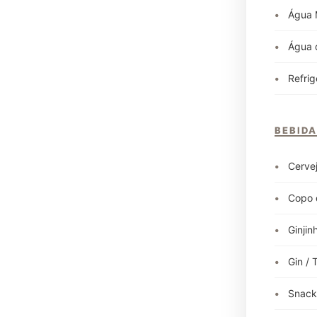
•
Água M
•
Água d
•
Refrig
BEBID
•
Cervej
•
Copo d
•
Ginjinh
•
Gin / 
•
Snacks