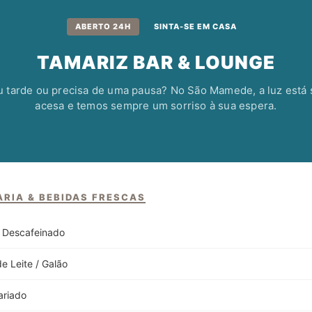
ABERTO 24H
SINTA-SE EM CASA
TAMARIZ BAR & LOUNGE
 tarde ou precisa de uma pausa? No São Mamede, a luz está
acesa e temos sempre um sorriso à sua espera.
RIA & BEBIDAS FRESCAS
 Descafeinado
e Leite / Galão
ariado