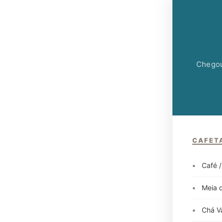
Chegou
CAFETA
•
Café /
•
Meia d
•
Chá V