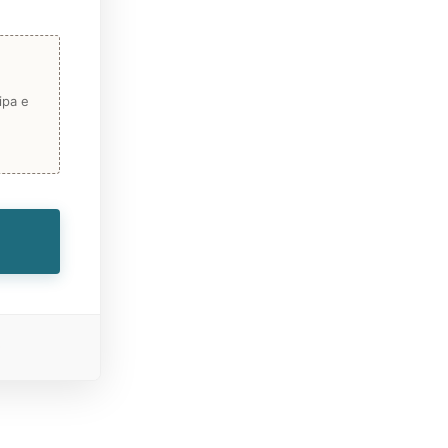
ipa e
O