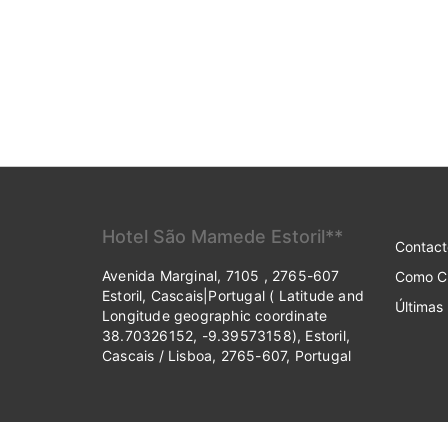
Hotel São Mamede Estoril**
Contact
Avenida Marginal, 7105 , 2765-607
Como C
Estoril, Cascais|Portugal ( Latitude and
Últimas 
Longitude geographic coordinate
38.70326152, -9.39573158), Estoril,
Cascais / Lisboa, 2765-607, Portugal