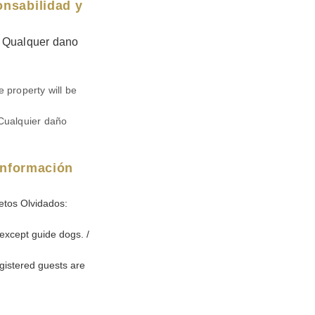
onsabilidad y
e. Qualquer dano
e property will be
 Cualquier daño
 Información
etos Olvidados:
except guide dogs. /
gistered guests are