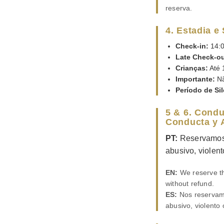
reserva.
4. Estadia e
Check-in:
14:0
Late Check-ou
Crianças:
Até 
Importante:
Nã
Período de Sil
5 & 6. Cond
Conducta y 
PT:
Reservamos 
abusivo, violent
EN:
We reserve the
without refund.
ES:
Nos reservamo
abusivo, violento 