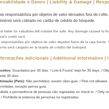
nsabilidade e Danos | Liability & Damage | Resp
se responsabiliza por objetos de valor deixados fora do cofr
imónio será cobrado no cartão de crédito do hóspede.
ot liable for valuables left outside the safe. Any damage caused to th
st’s credit card.
 responsabiliza por objetos de valor dejados fuera de la caja fuerte.
onio será cargado en la tarjeta de crédito del huésped.
Informações Adicionais | Additional Information |
ecidos:
Guardados por 30 dias. / Lost & Found: kept for 30 days. / Obj
nte 30 días.
timação (Pets):
Não permitidos, exceto cães-guia. / Pets not allowed, 
rmitidas, excepto perros guía.
ibida a permanência de pessoas não registadas no check-in. / Only re
. / Prohibida la estancia de personas no registradas.