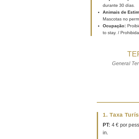
durante 30 días.
Animais de Estim
Mascotas no permi
Ocupação:
Proibi
to stay. / Prohibi
TE
General Ter
1. Taxa Turís
PT:
4 € por pess
in.