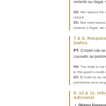
violento ou ilegal,
EN:
We reserve the ri
refund.
ES:
Nos reservamos e
violento o ilegal, si
7 & 8. Respons
Daños
PT:
O hotel não se 
causado ao patrimó
EN:
The hotel is not 
to the guest’s credit 
ES:
El hotel no se re
patrimonio será carg
9, 10 & 11. In
Adicional
Objetos Esqueci