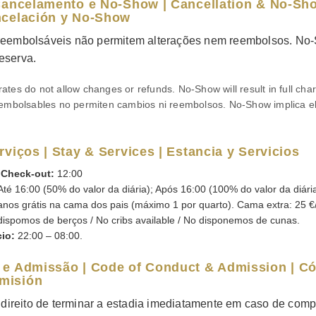
 Cancelamento e No-Show | Cancellation & No-Sho
ncelación y No-Show
 reembolsáveis não permitem alterações nem reembolsos. No
reserva.
tes do not allow changes or refunds. No-Show will result in full cha
eembolsables no permiten cambios ni reembolsos. No-Show implica el 
rviços | Stay & Services | Estancia y Servicios
|
Check-out:
12:00
té 16:00 (50% do valor da diária); Após 16:00 (100% do valor da diária
anos grátis na cama dos pais (máximo 1 por quarto). Cama extra: 25 €/
ispomos de berços / No cribs available / No disponemos de cunas.
cio:
22:00 – 08:00.
 e Admissão | Code of Conduct & Admission | C
misión
ireito de terminar a estadia imediatamente em caso de comp