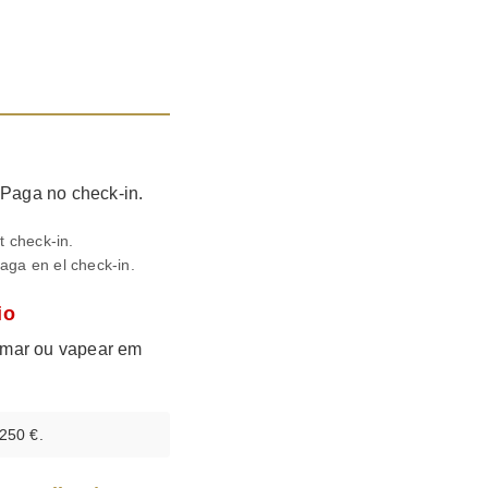
 Paga no check-in.
t check-in.
aga en el check-in.
io
umar ou vapear em
250 €.