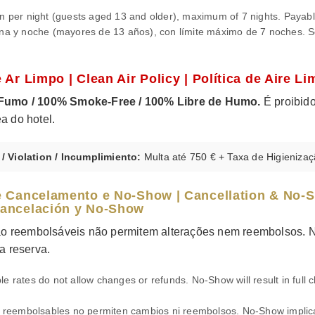
n per night (guests aged 13 and older), maximum of 7 nights. Payabl
na y noche (mayores de 13 años), con límite máximo de 7 noches. S
e Ar Limpo | Clean Air Policy | Política de Aire Li
 Fumo / 100% Smoke-Free / 100% Libre de Humo.
É proibid
a do hotel.
/ Violation / Incumplimiento:
Multa até 750 € + Taxa de Higienizaç
de Cancelamento e No-Show | Cancellation & No-S
 Cancelación y No-Show
não reembolsáveis não permitem alterações nem reembolsos. 
a reserva.
 rates do not allow changes or refunds. No-Show will result in full c
o reembolsables no permiten cambios ni reembolsos. No-Show implica 