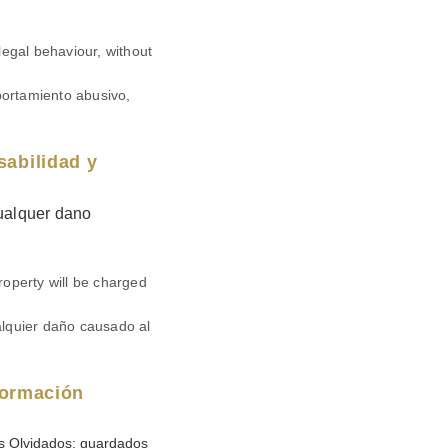
legal behaviour, without
ortamiento abusivo,
sabilidad y
Qualquer dano
roperty will be charged
ualquier daño causado al
nformación
os Olvidados: guardados