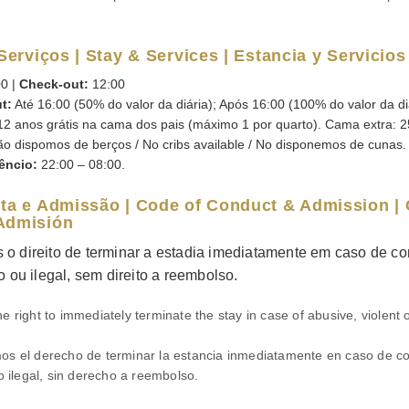
 Serviços | Stay & Services | Estancia y Servicios
0 |
Check-out:
12:00
t:
Até 16:00 (50% do valor da diária); Após 16:00 (100% do valor da di
12 anos grátis na cama dos pais (máximo 1 por quarto). Cama extra: 25
o dispomos de berços / No cribs available / No disponemos de cunas.
êncio:
22:00 – 08:00.
uta e Admissão | Code of Conduct & Admission |
Admisión
o direito de terminar a estadia imediatamente em caso de c
o ou ilegal, sem direito a reembolso.
 right to immediately terminate the stay in case of abusive, violent o
s el derecho de terminar la estancia inmediatamente en caso de 
o ilegal, sin derecho a reembolso.