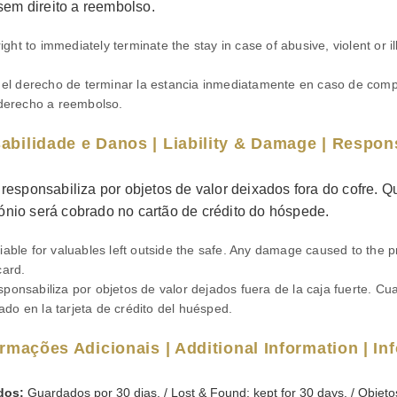
 sem direito a reembolso.
ght to immediately terminate the stay in case of abusive, violent or il
l derecho de terminar la estancia inmediatamente en caso de comp
n derecho a reembolso.
abilidade e Danos | Liability & Damage | Respon
responsabiliza por objetos de valor deixados fora do cofre. 
nio será cobrado no cartão de crédito do hóspede.
liable for valuables left outside the safe. Any damage caused to the p
card.
sponsabiliza por objetos de valor dejados fuera de la caja fuerte. C
ado en la tarjeta de crédito del huésped.
formações Adicionais | Additional Information | I
dos:
Guardados por 30 dias. / Lost & Found: kept for 30 days. / Objet