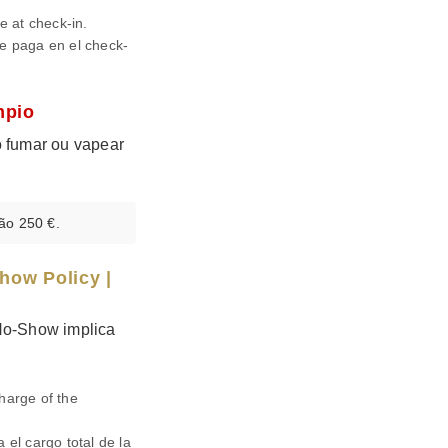
e at check-in.
e paga en el check-
mpio
o fumar ou vapear
ão 250 €.
how Policy |
No-Show implica
harge of the
el cargo total de la