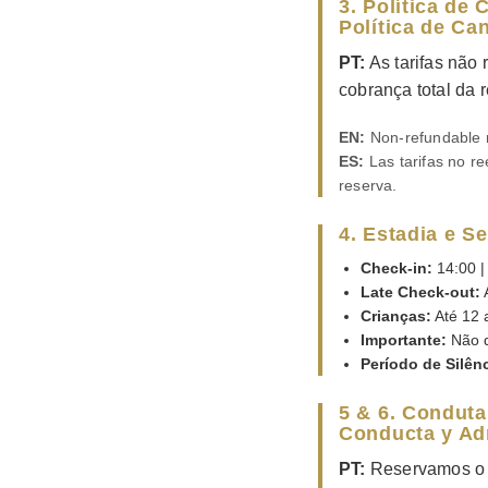
3. Política de
Política de Ca
PT:
As tarifas não
cobrança total da 
EN:
Non-refundable ra
ES:
Las tarifas no r
reserva.
4. Estadia e Se
Check-in:
14:00 
Late Check-out:
A
Crianças:
Até 12 
Importante:
Não d
Período de Silên
5 & 6. Conduta
Conducta y Ad
PT:
Reservamos o d