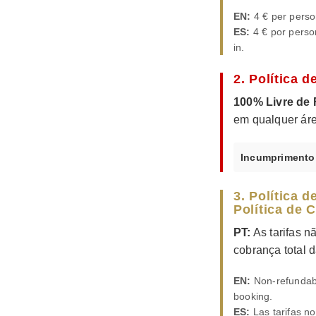
EN:
4 € per perso
ES:
4 € por perso
in.
2. Política d
100% Livre de
em qualquer áre
Incumprimento 
3. Política 
Política de
PT:
As tarifas 
cobrança total d
EN:
Non-refundable
booking.
ES:
Las tarifas n