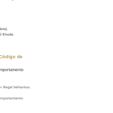
ária).
 €/noite.
 Código de
omportamento
r illegal behaviour,
comportamiento