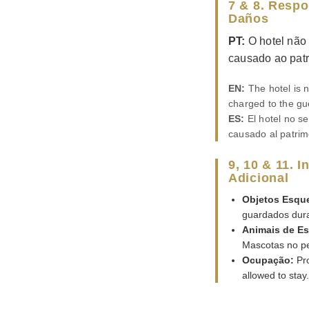
7 & 8. Respo
Daños
PT:
O hotel não 
causado ao patr
EN:
The hotel is n
charged to the gue
ES:
El hotel no se
causado al patrim
9, 10 & 11. 
Adicional
Objetos Esqu
guardados dura
Animais de Es
Mascotas no pe
Ocupação:
Pro
allowed to stay